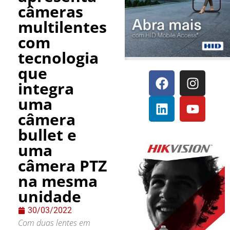
câmeras
multilentes
com
tecnologia
que
integra
uma
câmera
bullet e
uma
câmera PTZ
na mesma
unidade
30/03/2022
Com duas lentes em