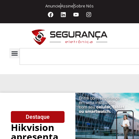
Anuncie
Assine
Sobre Nós
Destaque
Hikvision
apresenta