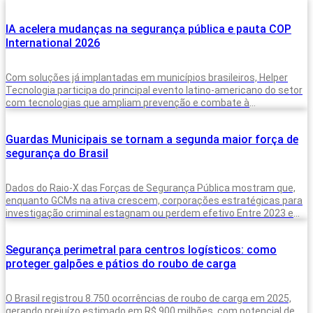
IA acelera mudanças na segurança pública e pauta COP
International 2026
Com soluções já implantadas em municípios brasileiros, Helper
Tecnologia participa do principal evento latino-americano do setor
com tecnologias que ampliam prevenção e combate à
criminalidade A inteligência artificial deixou de
Guardas Municipais se tornam a segunda maior força de
segurança do Brasil
Dados do Raio-X das Forças de Segurança Pública mostram que,
enquanto GCMs na ativa crescem, corporações estratégicas para
investigação criminal estagnam ou perdem efetivo Entre 2023 e
2025, o Brasil
Segurança perimetral para centros logísticos: como
proteger galpões e pátios do roubo de carga
O Brasil registrou 8.750 ocorrências de roubo de carga em 2025,
gerando prejuízo estimado em R$ 900 milhões, com potencial de