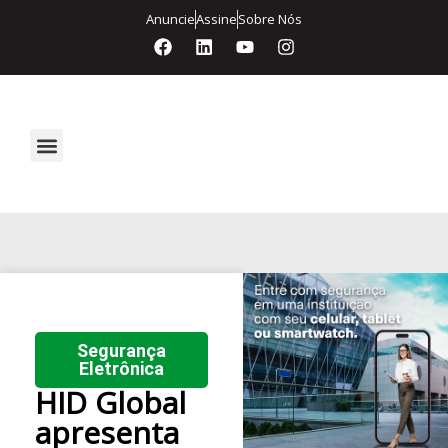
Anuncie
Assine
Sobre Nós
Segurança Eletrônica
Segurança
Eletrônica
HID Global
apresenta