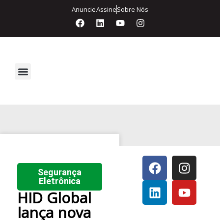
Anuncie
Assine
Sobre Nós
Segurança Eletrônica
Segurança
Eletrônica
HID Global
lança nova