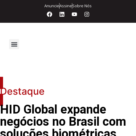
Anuncie
Assine
Sobre Nós
Segurança Eletrônica
Destaque
HID Global expande
negócios no Brasil com
soluções biométricas