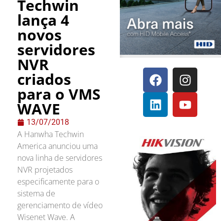
Techwin
lança 4
novos
servidores
NVR
criados
para o VMS
WAVE
13/07/2018
A Hanwha Techwin
America anunciou uma
nova linha de servidores
NVR projetados
especificamente para o
sistema de
gerenciamento de vídeo
Wisenet Wave. A