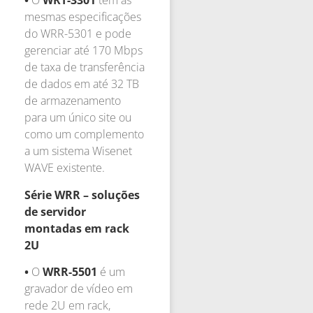
•
O
WRT-3301
tem as
mesmas especificações
do WRR-5301 e pode
gerenciar até 170 Mbps
de taxa de transferência
de dados em até 32 TB
de armazenamento
para um único site ou
como um complemento
a um sistema Wisenet
WAVE existente.
Série WRR – soluções
de servidor
montadas em rack
2U
•
O
WRR-5501
é um
gravador de vídeo em
rede 2U em rack,