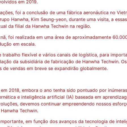
volvidos em 2019.
ões, foi a conclusão de uma fábrica aeronáutica no Vietn
rupo Hanwha, Kim Seung-yeon, durante uma visita, a essa
ual da filial da Hanwha Techwin na região.
tnã, foi realizada em uma área de aproximadamente 60.00
odução em escala.
 trabalho flexível e vários canais de logística, para impor
talação da subsidiária de fabricação de Hanwha Techwin. 
ais de vendas em breve se expandirão globalmente.
 2018, embora o ano tenha sido pontuado por inúmeras dif
rnética e inteligência artificial (IA) baseada em aprendi
voluções, devemos continuar empreendendo nossos esforç
a Hanwha Techwin.
mportante, em função dos avanços da tecnologia de inteli