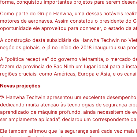
forma, conquistou importantes projetos para serem desen
Como parte do Grupo Hanwha, uma dessas notáveis realizaç
motores de aeronaves. Assim constatou o presidente do G
oportunidade ele aproveitou para conhecer, o estado da at
A construção desta subsidiária da Hanwha Techwin no Vie
negócios globais, e já no início de 2018 inaugurou sua pr
A “política receptiva” do governo vietnamita, o mercado de
fazem da província de Bac Ninh um lugar ideal para a ins
regiões cruciais, como Américas, Europa e Ásia, e os can
Novas projeções
“A Hanwha Techwin apresentou um excelente desempenho em
dedicando muita atenção às tecnologias de segurança cibe
aprendizado de máquina profundo, ainda necessitem de e
ser amplamente aplicada”, declarou um correspondente d
Ele também afirmou que “a segurança será cada vez mais i