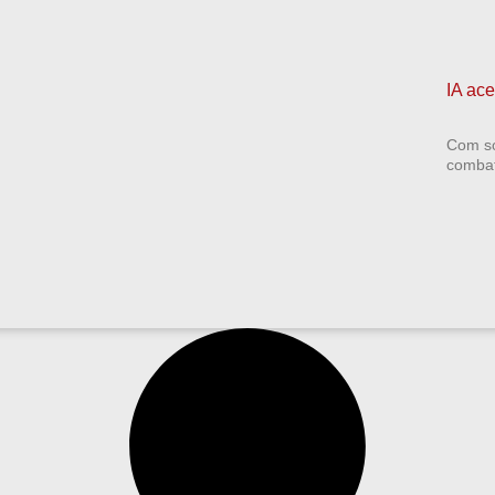
IA ac
Com so
combate