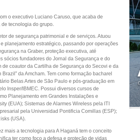
com o executivo Luciano Caruso, que acaba de
 de tecnologia do grupo.
tor de segurança patrimonial e de serviços. Atuou
e planejamento estratégico, passando por operações
urança na Graber, proteção executiva, até
s sócios fundadores do Jornal da Segurança e do
m de coautor da Cartilha de Segurança do Secovi e da
in Brazil” da Amcham. Tem como formação bacharel
́rio Belas Artes de São Paulo e pós-graduação em
lo Insper/IBMEC. Possui diversos cursos de
como Planejamento em Grandes Instalações e
ity (EUA); Sistemas de Alarmes Wireless pela ITI
resarial pela Universidad Pontificia Comillas (ESP);
Risks (USA).
ez mais a tecnologia para A Haganá tem o conceito
ifica ter como foco a defesa e proteção de vidas