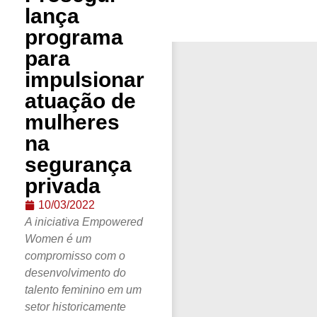
lança
programa
para
impulsionar
atuação de
mulheres
na
segurança
privada
10/03/2022
A iniciativa Empowered
Women é um
compromisso com o
desenvolvimento do
talento feminino em um
setor historicamente