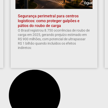
Segurança perimetral para centros
logísticos: como proteger galpões e
pátios do roubo de carga
O Brasil registrou 8.750 ocorrências de roubo de
carga em 2025, gerando prejuízo estimado em
R$ 900 milhões, com potencial de ultrapassar
R$ 1 bilhão quando incluídos os efeitos
indiretos: