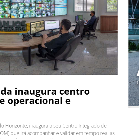
da inaugura centro
e operacional e
 Horizonte, inaugura o seu Centro Integrado de
OM) que irá acompanhar e validar em tempo real as