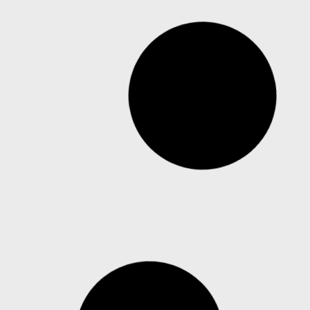
Positivo SEG identifica mudança nos
hábitos de videomonitoramento em
pequenos negócios
Câmeras Wi-Fi, que eram usadas para fins de
segurança residencial, passam a apoiar as
rotinas operacionais de empreendedores, que as
utilizam para acompanhar operações, equipes e
situações do dia a