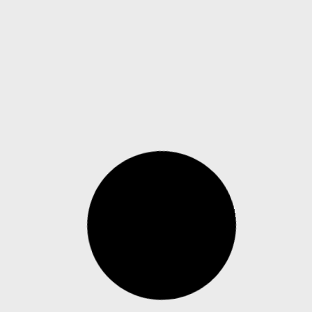
Tecnologia testada em SP aponta
impacto milionário de trotes no
atendimento de emergência
O alto volume de trotes e chamados
improdutivos ainda é um dos principais gargalos
das centrais de emergência no Brasil, com
impacto direto sobre a capacidade de resposta
das forças