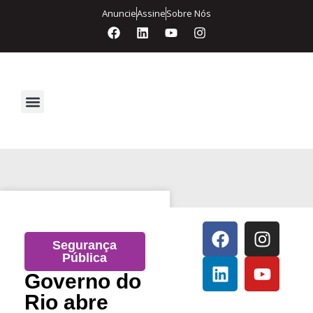
Anuncie
Assine
Sobre Nós
Segurança Eletrônica
Segurança
Pública
Governo do
Rio abre