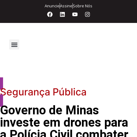
Anuncie
Assine
Sobre Nós
Segurança Eletrônica
Segurança Pública
Governo de Minas
investe em drones para
a Polícia Civil combater