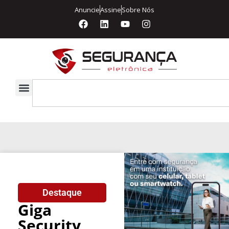
Anuncie
Assine
Sobre Nós
Destaque
Giga
Security