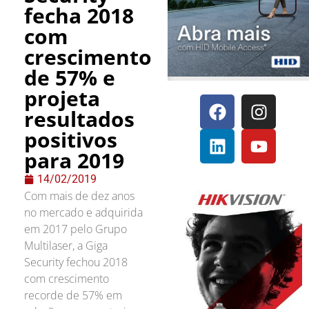
fecha 2018
com
crescimento
de 57% e
projeta
resultados
positivos
para 2019
14/02/2019
Com mais de dez anos
no mercado e adquirida
em 2017 pelo Grupo
Multilaser, a Giga
Security fechou 2018
com crescimento
recorde de 57% em