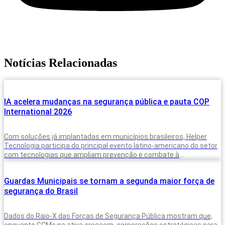
Notícias Relacionadas
IA acelera mudanças na segurança pública e pauta COP
International 2026
Com soluções já implantadas em municípios brasileiros, Helper
Tecnologia participa do principal evento latino-americano do setor
com tecnologias que ampliam prevenção e combate à
criminalidade A inteligência artificial deixou de
Guardas Municipais se tornam a segunda maior força de
segurança do Brasil
Dados do Raio-X das Forças de Segurança Pública mostram que,
enquanto GCMs na ativa crescem, corporações estratégicas para