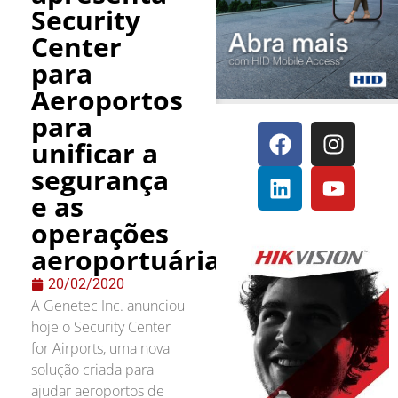
Security
Center
para
Aeroportos
para
unificar a
segurança
e as
operações
aeroportuárias.
20/02/2020
A Genetec Inc. anunciou
hoje o Security Center
for Airports, uma nova
solução criada para
ajudar aeroportos de