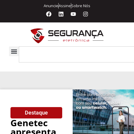
Anuncie
Assine
Sobre Nós
Destaque
Genetec
apresenta