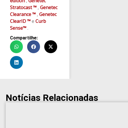
edition
,
Genetec
Stratocast ™
,
Genetec
Clearance ™
,
Genetec
ClearID ™
e
Curb
Sense™
.
Compartilhe:
Notícias Relacionadas