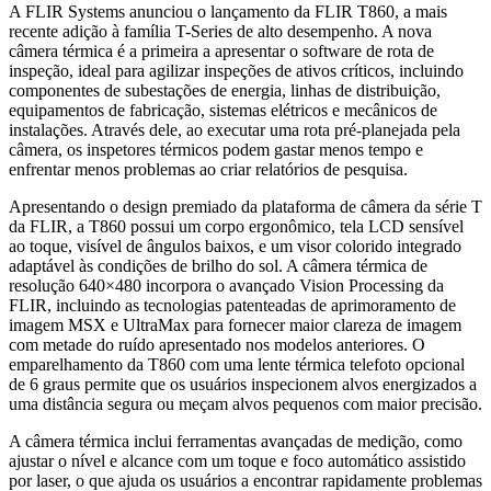
A FLIR Systems anunciou o lançamento da FLIR T860, a mais
recente adição à família T-Series de alto desempenho. A nova
câmera térmica é a primeira a apresentar o software de rota de
inspeção, ideal para agilizar inspeções de ativos críticos, incluindo
componentes de subestações de energia, linhas de distribuição,
equipamentos de fabricação, sistemas elétricos e mecânicos de
instalações. Através dele, ao executar uma rota pré-planejada pela
câmera, os inspetores térmicos podem gastar menos tempo e
enfrentar menos problemas ao criar relatórios de pesquisa.
Apresentando o design premiado da plataforma de câmera da série T
da FLIR, a T860 possui um corpo ergonômico, tela LCD sensível
ao toque, visível de ângulos baixos, e um visor colorido integrado
adaptável às condições de brilho do sol. A câmera térmica de
resolução 640×480 incorpora o avançado Vision Processing da
FLIR, incluindo as tecnologias patenteadas de aprimoramento de
imagem MSX e UltraMax para fornecer maior clareza de imagem
com metade do ruído apresentado nos modelos anteriores. O
emparelhamento da T860 com uma lente térmica telefoto opcional
de 6 graus permite que os usuários inspecionem alvos energizados a
uma distância segura ou meçam alvos pequenos com maior precisão.
A câmera térmica inclui ferramentas avançadas de medição, como
ajustar o nível e alcance com um toque e foco automático assistido
por laser, o que ajuda os usuários a encontrar rapidamente problemas