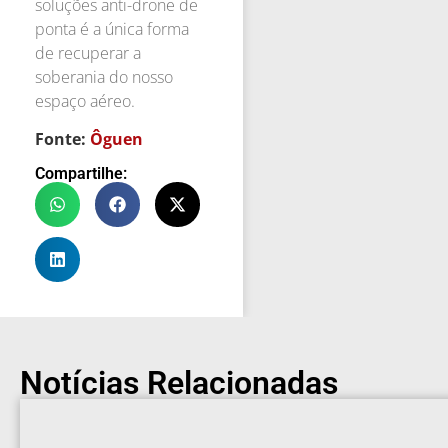
soluções anti-drone de
ponta é a única forma
de recuperar a
soberania do nosso
espaço aéreo.
Fonte:
Ôguen
Compartilhe:
Notícias Relacionadas