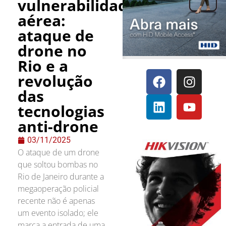
vulnerabilidade
aérea:
ataque de
drone no
Rio e a
revolução
das
tecnologias
anti-drone
03/11/2025
O ataque de um drone
que soltou bombas no
Rio de Janeiro durante a
megaoperação policial
recente não é apenas
um evento isolado; ele
marca a entrada de uma