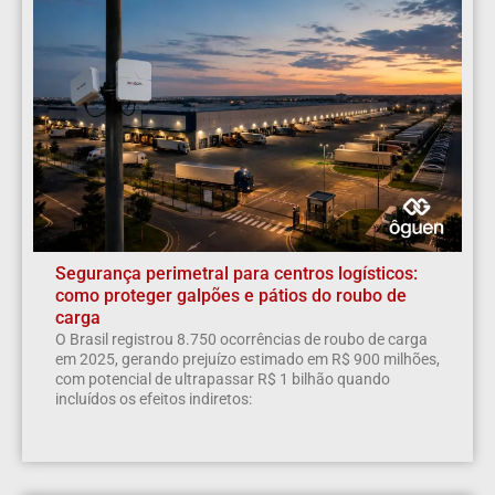
Segurança perimetral para centros logísticos:
como proteger galpões e pátios do roubo de
carga
O Brasil registrou 8.750 ocorrências de roubo de carga
em 2025, gerando prejuízo estimado em R$ 900 milhões,
com potencial de ultrapassar R$ 1 bilhão quando
incluídos os efeitos indiretos: