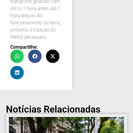
transporte gratuito com
início 1 hora antes até 1
hora depois do
funcionamento da feira,
próximo à Estação do
Metrô Jabaquara.
Compartilhe:
Notícias Relacionadas