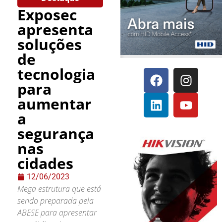
Exposec
apresenta
soluções
de
tecnologia
para
aumentar
a
segurança
nas
cidades
12/06/2023
Mega estrutura que está
sendo preparada pela
ABESE para apresentar