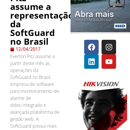
assume a
representação
da
SoftGuard
no Brasil
12/04/2017
Everton Pitz assume a
partir deste mês as
operações da
SoftGuard no Brasil,
empresa de software
para monitoramento de
alarme de
vídeo integrado e
avançada plataforma de
gestão web. A
SoftGuard possui mais