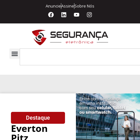
Anuncie
Assine
Sobre Nós
Destaque
Everton
Pitz