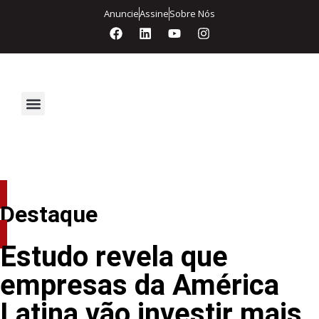
Anuncie
Assine
Sobre Nós
Segurança Eletrônica
Destaque
Estudo revela que
empresas da América
Latina vão investir mais