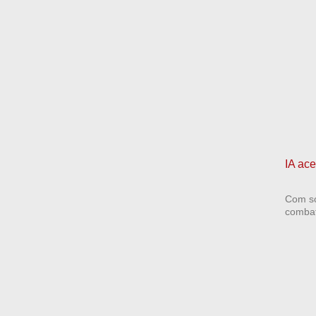
IA ac
Com so
combate