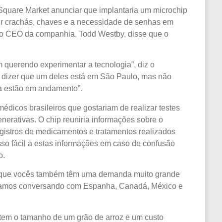
uare Market anunciar que implantaria um microchip
uir crachás, chaves e a necessidade de senhas em
 o CEO da companhia, Todd Westby, disse que o
am querendo experimentar a tecnologia”, diz o
a dizer que um deles está em São Paulo, mas não
a estão em andamento”.
médicos brasileiros que gostariam de realizar testes
erativas. O chip reuniria informações sobre o
egistros de medicamentos e tratamentos realizados
sso fácil a estas informações em caso de confusão
o.
i que vocês também têm uma demanda muito grande
stamos conversando com Espanha, Canadá, México e
 tem o tamanho de um grão de arroz e um custo