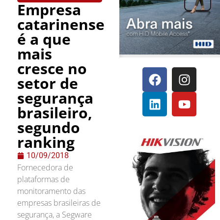
Empresa
catarinense
é a que
mais
cresce no
setor de
segurança
brasileiro,
segundo
ranking
10/09/2018
Fornecedora de
plataformas de
monitoramento das
empresas brasileiras de
segurança, a Segware