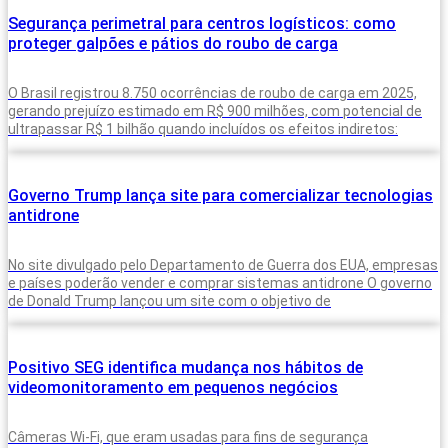
Segurança perimetral para centros logísticos: como
proteger galpões e pátios do roubo de carga
O Brasil registrou 8.750 ocorrências de roubo de carga em 2025,
gerando prejuízo estimado em R$ 900 milhões, com potencial de
ultrapassar R$ 1 bilhão quando incluídos os efeitos indiretos:
Governo Trump lança site para comercializar tecnologias
antidrone
No site divulgado pelo Departamento de Guerra dos EUA, empresas
e países poderão vender e comprar sistemas antidrone O governo
de Donald Trump lançou um site com o objetivo de
Positivo SEG identifica mudança nos hábitos de
videomonitoramento em pequenos negócios
Câmeras Wi-Fi, que eram usadas para fins de segurança