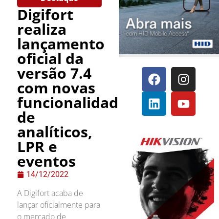
Digifort
realiza
lançamento
oficial da
versão 7.4
com novas
funcionalidades
de
analíticos,
LPR e
eventos
14/12/2022
A Digifort acaba de
lançar oficialmente para
o mercado de