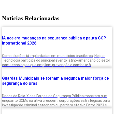
Notícias Relacionadas
IA acelera mudanças na segurança pública e pauta COP
International 2026
Com soluções já implantadas em municípios brasileiros, Helper
Tecnologia participa do principal evento latino-americano do setor
com tecnologias que ampliam prevenção e combate à
criminalidade A inteligência artificial deixou de
Guardas Municipais se tornam a segunda maior força de
segurança do Brasil
Dados do Raio-X das Forças de Segurança Pública mostram que,
enquanto GCMs na ativa crescem, corporações estratégicas para
investigação criminal estagnam ou perdem efetivo Entre 2023 e
2025, o Brasil