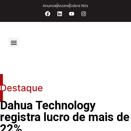
Anuncie
Assine
Sobre Nós
Segurança Eletrônica
Destaque
Dahua Technology
registra lucro de mais de
22%