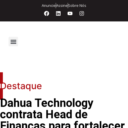
Anuncie
Assine
Sobre Nós
Segurança Eletrônica
Destaque
Dahua Technology
contrata Head de
Finanças para fortalecer