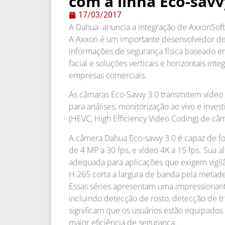
com a linha Eco-savv
17/03/2017
A Dahua anuncia a integração de AxxonSoft 
A Axxon é um importante desenvolvedor d
informações de segurança física baseado em
facial e soluções verticais e horizontais int
empresas comerciais.
As câmaras Eco-Savvy 3.0 transmitem vídeo
para análises, monitorização ao vivo e inve
(HEVC, High Efficiency Video Coding) de câ
A câmera Dahua Eco-savvy 3.0 é capaz de fo
de 4 MP a 30 fps, e vídeo 4K a 15 fps. Sua 
adequada para aplicações que exigem vigil
H.265 corta a largura de banda pela metad
Essas séries apresentam uma impressionant
incluindo detecção de rosto, detecção de tr
significam que os usuários estão equipados
maior eficiência de segurança.