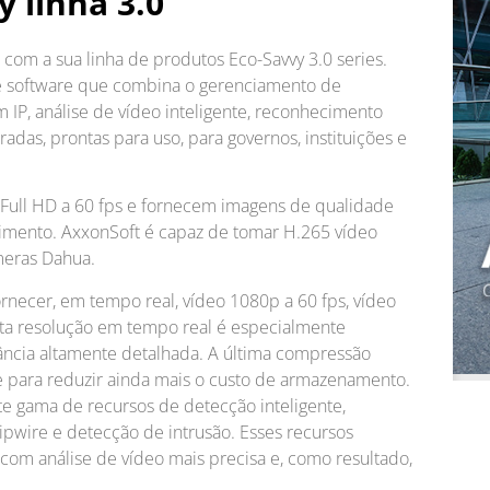
y linha 3.0
com a sua linha de produtos Eco-Savvy 3.0 series.
e software que combina o gerenciamento de
 IP, análise de vídeo inteligente, reconhecimento
egradas, prontas para uso, para governos, instituições e
 Full HD a 60 fps e fornecem imagens de qualidade
stimento. AxxonSoft é capaz de tomar H.265 vídeo
meras Dahua.
rnecer, em tempo real, vídeo 1080p a 60 fps, vídeo
alta resolução em tempo real é especialmente
ância altamente detalhada. A última compressão
e para reduzir ainda mais o custo de armazenamento.
e gama de recursos de detecção inteligente,
ipwire e detecção de intrusão. Esses recursos
 com análise de vídeo mais precisa e, como resultado,