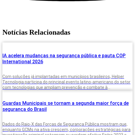
Notícias Relacionadas
IA acelera mudanças na segurança pública e pauta COP
International 2026
Com soluções já implantadas em municípios brasileiros, Helper
Tecnologia participa do principal evento latino-americano do setor
com tecnologias que ampliam prevenção e combate à
criminalidade A inteligência artificial deixou de
Guardas Municipais se tornam a segunda maior força de
segurança do Brasil
Dados do Raio-X das Forças de Segurança Pública mostram que,
enquanto GCMs na ativa crescem, corporações estratégicas para
investigação criminal estagnam ou perdem efetivo Entre 2023 e