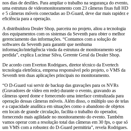
nos dias de desfiles. Para ampliar o trabalho na segurança do evento,
uma estrutura de videomonitoramento com 23 câmeras fixas full HD
e 5 câmeras móveis conectadas ao D-Guard, deve dar mais rapidez e
eficiência para a operação.
A distribuidora Dealer Shop, parceira no projeto, aliou a tecnologia
dos equipamentos com os sistemas da Seventh para obter o melhor
gerenciamento das informações. “Contamos com a solução de
softwares da Seventh para garantir que nenhuma
informação/inteligência vinda da estrutura de monitoramento seja
perdida”, explica Lucimar Silva, Gerente Geral da Dealer Shop.
De acordo com Everton Rodrigues, diretor técnico da Evertech
tecnologia eletrônica, empresa responsável pelo projeto, o VMS da
Seventh tem duas aplicações principais no monitoramento.
“O D-Guard vai servir de backup das gravações para os NVRs
(Gravadores de vídeo em rede) durante o evento, gravando as
câmeras speed dome e fornecendo uma interface centralizada para
operação dessas câmeras móveis. Além disso, o múltiplo uso de telas
e a capacidade analítica em situações como o abandono de objetos
em locais de grande circulação, facilita o trabalho do operador,
fornecendo mais agilidade no monitoramento do evento. Também
vamos operar com a resolução total das câmeras em 30 fps, o que só
um VMS com a robustez do D-Guard permitiria”, revela Rodrigues.