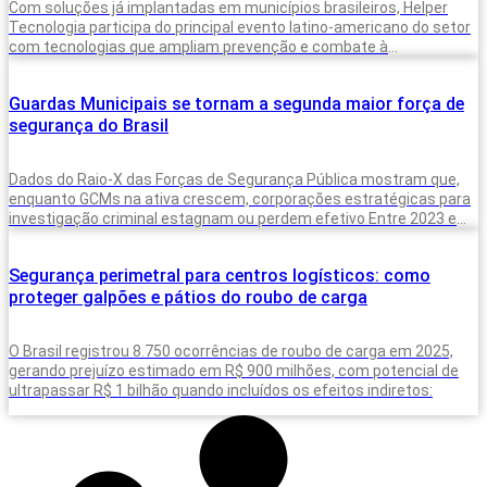
Com soluções já implantadas em municípios brasileiros, Helper
Tecnologia participa do principal evento latino-americano do setor
com tecnologias que ampliam prevenção e combate à
criminalidade A inteligência artificial deixou de
Guardas Municipais se tornam a segunda maior força de
segurança do Brasil
Dados do Raio-X das Forças de Segurança Pública mostram que,
enquanto GCMs na ativa crescem, corporações estratégicas para
investigação criminal estagnam ou perdem efetivo Entre 2023 e
2025, o Brasil
Segurança perimetral para centros logísticos: como
proteger galpões e pátios do roubo de carga
O Brasil registrou 8.750 ocorrências de roubo de carga em 2025,
gerando prejuízo estimado em R$ 900 milhões, com potencial de
ultrapassar R$ 1 bilhão quando incluídos os efeitos indiretos: