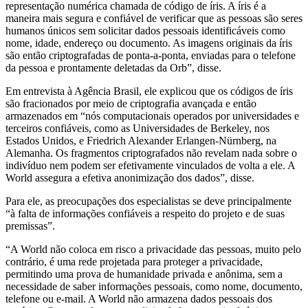
representação numérica chamada de código de íris. A íris é a
maneira mais segura e confiável de verificar que as pessoas são seres
humanos únicos sem solicitar dados pessoais identificáveis como
nome, idade, endereço ou documento. As imagens originais da íris
são então criptografadas de ponta-a-ponta, enviadas para o telefone
da pessoa e prontamente deletadas da Orb”, disse.
Em entrevista à Agência Brasil, ele explicou que os códigos de íris
são fracionados por meio de criptografia avançada e então
armazenados em “nós computacionais operados por universidades e
terceiros confiáveis, como as Universidades de Berkeley, nos
Estados Unidos, e Friedrich Alexander Erlangen-Nürnberg, na
Alemanha. Os fragmentos criptografados não revelam nada sobre o
indivíduo nem podem ser efetivamente vinculados de volta a ele. A
World assegura a efetiva anonimização dos dados”, disse.
Para ele, as preocupações dos especialistas se deve principalmente
“à falta de informações confiáveis a respeito do projeto e de suas
premissas”.
“A World não coloca em risco a privacidade das pessoas, muito pelo
contrário, é uma rede projetada para proteger a privacidade,
permitindo uma prova de humanidade privada e anônima, sem a
necessidade de saber informações pessoais, como nome, documento,
telefone ou e-mail. A World não armazena dados pessoais dos