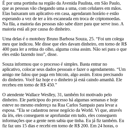
É por uma portinha na região da Avenida Paulista, em São Paulo,
que as pessoas vão chegando uma a uma, com celulares em mãos.
Elas baixaram um aplicativo em casa, agendaram horário e estão
esperando a vez de ter a íris escaneada em troca de criptomoedas.
Na fila, a maioria das pessoas não sabe dizer para que serve isso. A
maioria está ali por causa do dinheiro.
Uma delas é o motoboy Bruno Barbosa Souza, 25. “Foi um colega
meu que indicou. Me disse que eles davam dinheiro, em torno de R$
400 para ler a retina do olho, alguma coisa assim. Não sei para o que
eles estão fazendo isso”, disse.
Souza informou que o processo é simples. Basta entrar no
aplicativo, colocar seus dados pessoais e fazer o agendamento. “Um
amigo me falou que paga em bitcoin, algo assim. Estou precisando
do dinheiro. Você faz hoje e o dinheiro já está caindo amanhã. Ele
recebeu em torno de R$ 450.”
O atendente Wallace Weslley, 31, também foi motivado pelo
dinheiro. Ele participou do processo há algumas semanas e hoje
esteve no mesmo endereço na Rua Carlos Sampaio para levar a
esposa. “Ela se cadastrou nesse negócio da World. Vi que, através
da íris, eles conseguem se aprofundar em tudo, eles conseguem
informações que a gente nem sabia que tinha. Eu já fiz também. Eu
fiz faz uns 15 dias e recebi em torno de R$ 200. Em 24 horas, o