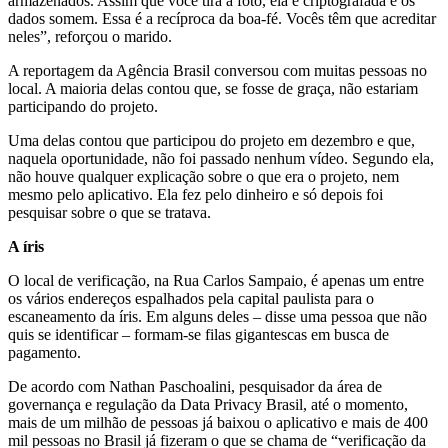
armazenados. Assim que você tira a foto, ela é criptografada e os
dados somem. Essa é a recíproca da boa-fé. Vocês têm que acreditar
neles”, reforçou o marido.
A reportagem da Agência Brasil conversou com muitas pessoas no
local. A maioria delas contou que, se fosse de graça, não estariam
participando do projeto.
Uma delas contou que participou do projeto em dezembro e que,
naquela oportunidade, não foi passado nenhum vídeo. Segundo ela,
não houve qualquer explicação sobre o que era o projeto, nem
mesmo pelo aplicativo. Ela fez pelo dinheiro e só depois foi
pesquisar sobre o que se tratava.
A íris
O local de verificação, na Rua Carlos Sampaio, é apenas um entre
os vários endereços espalhados pela capital paulista para o
escaneamento da íris. Em alguns deles – disse uma pessoa que não
quis se identificar – formam-se filas gigantescas em busca de
pagamento.
De acordo com Nathan Paschoalini, pesquisador da área de
governança e regulação da Data Privacy Brasil, até o momento,
mais de um milhão de pessoas já baixou o aplicativo e mais de 400
mil pessoas no Brasil já fizeram o que se chama de “verificação da