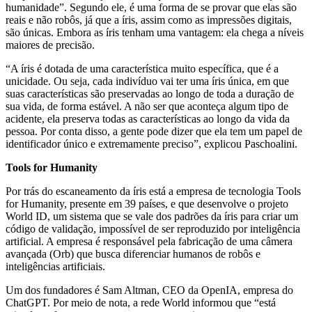
humanidade”. Segundo ele, é uma forma de se provar que elas são
reais e não robôs, já que a íris, assim como as impressões digitais,
são únicas. Embora as íris tenham uma vantagem: ela chega a níveis
maiores de precisão.
“A íris é dotada de uma característica muito específica, que é a
unicidade. Ou seja, cada indivíduo vai ter uma íris única, em que
suas características são preservadas ao longo de toda a duração de
sua vida, de forma estável. A não ser que aconteça algum tipo de
acidente, ela preserva todas as características ao longo da vida da
pessoa. Por conta disso, a gente pode dizer que ela tem um papel de
identificador único e extremamente preciso”, explicou Paschoalini.
Tools for Humanity
Por trás do escaneamento da íris está a empresa de tecnologia Tools
for Humanity, presente em 39 países, e que desenvolve o projeto
World ID, um sistema que se vale dos padrões da íris para criar um
código de validação, impossível de ser reproduzido por inteligência
artificial. A empresa é responsável pela fabricação de uma câmera
avançada (Orb) que busca diferenciar humanos de robôs e
inteligências artificiais.
Um dos fundadores é Sam Altman, CEO da OpenIA, empresa do
ChatGPT. Por meio de nota, a rede World informou que “está