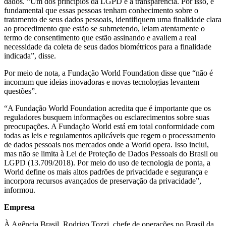
dados. “Um dos princípios da LGPD é a transparência. Por isso, é
fundamental que essas pessoas tenham conhecimento sobre o
tratamento de seus dados pessoais, identifiquem uma finalidade clara
ao procedimento que estão se submetendo, leiam atentamente o
termo de consentimento que estão assinando e avaliem a real
necessidade da coleta de seus dados biométricos para a finalidade
indicada”, disse.
Por meio de nota, a Fundação World Foundation disse que “não é
incomum que ideias inovadoras e novas tecnologias levantem
questões”.
“A Fundação World Foundation acredita que é importante que os
reguladores busquem informações ou esclarecimentos sobre suas
preocupações. A Fundação World está em total conformidade com
todas as leis e regulamentos aplicáveis que regem o processamento
de dados pessoais nos mercados onde a World opera. Isso inclui,
mas não se limita à Lei de Proteção de Dados Pessoais do Brasil ou
LGPD (13.709/2018). Por meio do uso de tecnologia de ponta, a
World define os mais altos padrões de privacidade e segurança e
incorpora recursos avançados de preservação da privacidade”,
informou.
Empresa
À Agência Brasil, Rodrigo Tozzi, chefe de operações no Brasil da