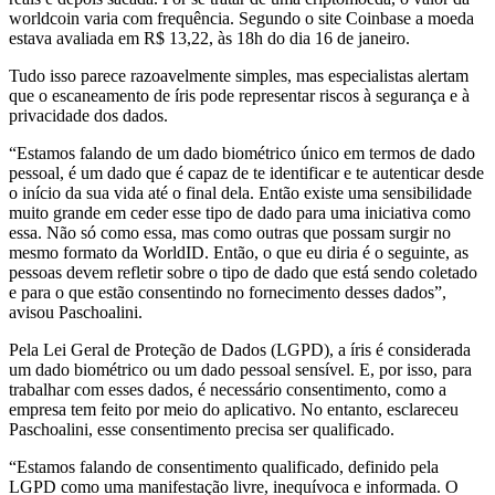
worldcoin varia com frequência. Segundo o site Coinbase a moeda
estava avaliada em R$ 13,22, às 18h do dia 16 de janeiro.
Tudo isso parece razoavelmente simples, mas especialistas alertam
que o escaneamento de íris pode representar riscos à segurança e à
privacidade dos dados.
“Estamos falando de um dado biométrico único em termos de dado
pessoal, é um dado que é capaz de te identificar e te autenticar desde
o início da sua vida até o final dela. Então existe uma sensibilidade
muito grande em ceder esse tipo de dado para uma iniciativa como
essa. Não só como essa, mas como outras que possam surgir no
mesmo formato da WorldID. Então, o que eu diria é o seguinte, as
pessoas devem refletir sobre o tipo de dado que está sendo coletado
e para o que estão consentindo no fornecimento desses dados”,
avisou Paschoalini.
Pela Lei Geral de Proteção de Dados (LGPD), a íris é considerada
um dado biométrico ou um dado pessoal sensível. E, por isso, para
trabalhar com esses dados, é necessário consentimento, como a
empresa tem feito por meio do aplicativo. No entanto, esclareceu
Paschoalini, esse consentimento precisa ser qualificado.
“Estamos falando de consentimento qualificado, definido pela
LGPD como uma manifestação livre, inequívoca e informada. O