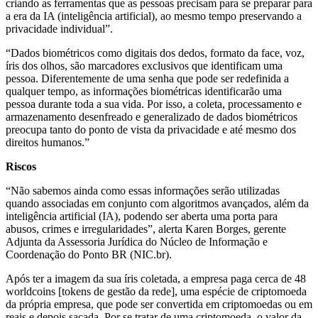
criando as ferramentas que as pessoas precisam para se preparar para
a era da IA (inteligência artificial), ao mesmo tempo preservando a
privacidade individual”.
“Dados biométricos como digitais dos dedos, formato da face, voz,
íris dos olhos, são marcadores exclusivos que identificam uma
pessoa. Diferentemente de uma senha que pode ser redefinida a
qualquer tempo, as informações biométricas identificarão uma
pessoa durante toda a sua vida. Por isso, a coleta, processamento e
armazenamento desenfreado e generalizado de dados biométricos
preocupa tanto do ponto de vista da privacidade e até mesmo dos
direitos humanos.”
Riscos
“Não sabemos ainda como essas informações serão utilizadas
quando associadas em conjunto com algoritmos avançados, além da
inteligência artificial (IA), podendo ser aberta uma porta para
abusos, crimes e irregularidades”, alerta Karen Borges, gerente
Adjunta da Assessoria Jurídica do Núcleo de Informação e
Coordenação do Ponto BR (NIC.br).
Após ter a imagem da sua íris coletada, a empresa paga cerca de 48
worldcoins [tokens de gestão da rede], uma espécie de criptomoeda
da própria empresa, que pode ser convertida em criptomoedas ou em
reais e depois sacada. Por se tratar de uma criptomoeda, o valor da