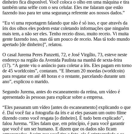
dinheiro fica disponível. Você coloca o olho em uma máquina e tira
também uma selfie com o seu celular. Eles me falaram que estão
fazendo isso para ter uma segurança referente aos nossos dados.”
“Eu vi uma reportagem falando que não é só isso, e que através da
íris dos olhos eles podem estar coletando informações que ninguém
mais tem, a não ser eles. Tenho receio disso, muito receio. Vi muita
gente fazendo isso, mas dá um pouco de receio. Mas tá todo mundo
apertado [de dinheiro]”, relatou.
O casal Jurema Peres Panzetti, 72, e José Virgílio, 73, esteve neste
endereço na região da Avenida Paulista na manhã de sexta-feira
(17). “A gente viu o anúncio para coletar a íris. Eles pagam em torno
de 45 worldcoins”, contaram. “E liberam 20 moedas (worldcoin)
para resgatar em até 48 horas e o restante, parcelando durante um
ano”, explicou o marido.
Segundo Jurema, antes do escaneamento da retina, um vídeo é
apresentado às pessoas para explicar sobre a empresa.
“Eles passaram um vídeo [antes do escaneamento] explicando o que
é. Daí você faz a fotografia da íris e ai eles passam um outro filme
dizendo como você resgata [o dinheiro]. É tudo bem explicado”,
falou Jurema. “Eles falam que, em princípio, é para você garantir
que você é um ser humano. E dizem que os dados não ficam