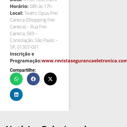
Horário:
08h às 17h
Local:
Teatro Opus Frei
Caneca (Shopping Frei
Caneca) – Rua Frei
Caneca, 569 –
Consolação, São Paulo –
SP, 01307-001
Inscrição e
Programação:
www.revistasegurancaeletronica.com
Compartilhe: