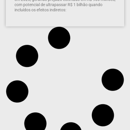
com potencial de ultrapassar R$ 1 bilhão quando
incluídos os efeitos indiretos: