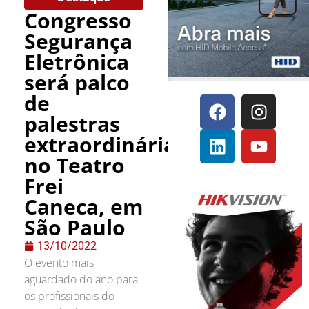
Congresso
Segurança
Eletrônica
será palco
de
palestras
extraordinárias
no Teatro
Frei
Caneca, em
São Paulo
13/10/2022
O evento mais
aguardado do ano para
os profissionais do