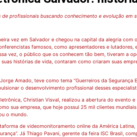
 de profissionais buscando conhecimento e evolução em su
ra vez em Salvador e chegou na capital da alegria com o p
ferencistas famosos, como apresentadores e lutadores, em
a vez, o público que os conhecem tão bem, tiveram a opo
suas histórias de vida, contaram como criaram suas empre
Jorge Amado, teve como tema “Guerreiros da Segurança Elet
lsionar o desenvolvimento profissional desses especialist
trônica, Christian Visval, realizou a abertura do evento e 
omo sua empresa, que hoje possui 25 mil clientes mundiais
tou o mundo.
ataforma de videomonitoramento online da América Latina,
urança”. Já Thiago Pavani, gerente da feira ISC Brasil, co