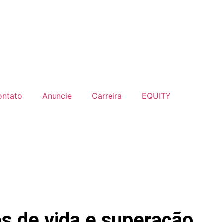
ontato
Anuncie
Carreira
EQUITY
as de vida e superação