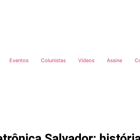
Eventos
Colunistas
Vídeos
Assine
C
rônica Salvador: históri