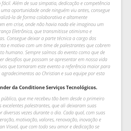
o fácil. Além de sua simpatia, dedicação e competência
rga uma oportunidade onde ninguém viu antes, consegue
ealizá-la de forma colaborativa e altamente
am em crise, onde não havia nada ele imaginou um
ança Eletrônica, que transmitisse otimismo e
as. Consegue deixar a parte técnica a cargo dos
anta e motiva com um time de palestrantes que cobrem
to humano. Sempre saímos do evento como que de
uer desafios que possam se apresentar em nossa vida
ivos que tornaram este evento a referência maior para
 agradecimentos ao Christian e sua equipe por esta
nder da Conditione Serviços Tecnológicos.
e público, que me recebeu tão bem desde o primeiro
os excelentes palestrantes, que ali deixaram suas
 diversas vezes durante o dia. Cada qual, com suas
eração, motivação, valores, renovação, inovação e
ian Visval, que com todo seu amor e dedicação se