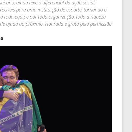
e ano, ainda teve o diferencial da ação social,
ecíveis para uma instituição de esporte, tornando o
 a toda equipe por toda organização, toda a riqueza
o de ajuda ao próximo. Honrada e grata pela permissão
ga