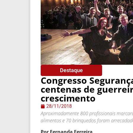
Destaque
Congresso Segurança
centenas de guerreir
crescimento
28/11/2018
Aproximadamente 800 profissionais marcara
alimentos e 70 brinquedos foram arrecadado
Por Fernanda Ferreira