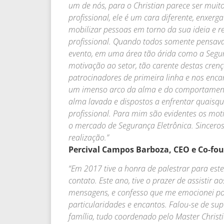
um de nós, para o Christian parece ser muit
profissional, ele é um cara diferente, enxe
mobilizar pessoas em torno da sua ideia e r
profissional. Quando todos somente pensav
evento, em uma área tão árida como a Segur
motivação ao setor, tão carente destas crenç
patrocinadores de primeira linha e nos enc
um imenso arco da alma e do comportamen
alma lavada e dispostos a enfrentar quaisq
profissional. Para mim são evidentes os mot
o mercado de Segurança Eletrônica. Sinceros
realização.”
Percival Campos Barboza, CEO e Co-fou
“Em 2017 tive a honra de palestrar para est
contato. Este ano, tive o prazer de assistir a
mensagens, e confesso que me emocionei por
particularidades e encantos. Falou-se de sup
família, tudo coordenado pelo Master Christ