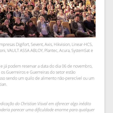
resas Digifort, Sevent, Axis, Hikvision, Linear-HCS,
 Moni, VAULT ASSA ABLOY, Plantec, Acura, SystemSat e
e já podem reservar a data do dia 06 de novembro,
os Guerreiros e Guerreiras do setor estão
sso sendo um quilo de alimento não-perecível ou um
ian.
dicação do Christian Visval em oferecer algo inédito
oderia parecer uma dificuldade enorme para qualquer