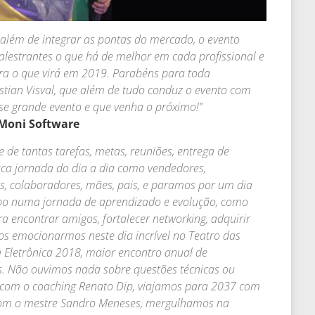
 além de integrar as pontas do mercado, o evento
palestrantes o que há de melhor em cada profissional e
ara o que virá em 2019. Parabéns para toda
stian Visval, que além de tudo conduz o evento com
se grande evento e que venha o próximo!”
 Moni Software
 de tantas tarefas, metas, reuniões, entrega de
louca jornada do dia a dia como vendedores,
s, colaboradores, mães, pais, e paramos por um dia
mpo numa jornada de aprendizado e evolução, como
 encontrar amigos, fortalecer networking, adquirir
nos emocionarmos neste dia incrível no Teatro das
 Eletrônica 2018, maior encontro anual de
ís. Não ouvimos nada sobre questões técnicas ou
com o coaching Renato Dip, viajamos para 2037 com
e com o mestre Sandro Meneses, mergulhamos na