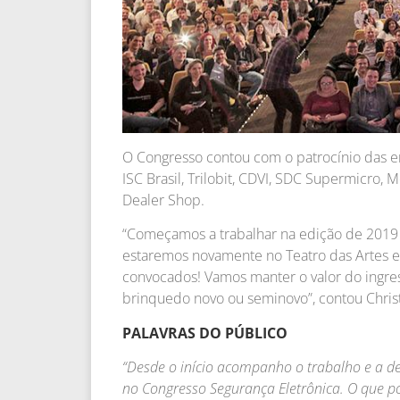
O Congresso contou com o patrocínio das emp
ISC Brasil, Trilobit, CDVI, SDC Supermicro,
Dealer Shop.
“Começamos a trabalhar na edição de 2019 
estaremos novamente no Teatro das Artes e 
convocados! Vamos manter o valor do ingre
brinquedo novo ou seminovo”, contou Christ
PALAVRAS DO PÚBLICO
“Desde o início acompanho o trabalho e a de
no Congresso Segurança Eletrônica. O que p