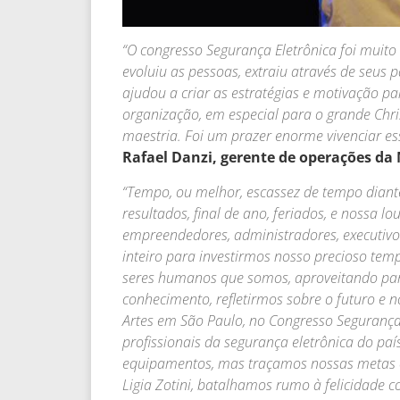
“O congresso Segurança Eletrônica foi muito
evoluiu as pessoas, extraiu através de seus 
ajudou a criar as estratégias e motivação p
organização, em especial para o grande Chri
maestria. Foi um prazer enorme vivenciar es
Rafael Danzi, gerente de operações da
“Tempo, ou melhor, escassez de tempo diante
resultados, final de ano, feriados, e nossa 
empreendedores, administradores, executivo
inteiro para investirmos nosso precioso te
seres humanos que somos, aproveitando para
conhecimento, refletirmos sobre o futuro e 
Artes em São Paulo, no Congresso Segurança
profissionais da segurança eletrônica do pa
equipamentos, mas traçamos nossas metas 
Ligia Zotini, batalhamos rumo à felicidad