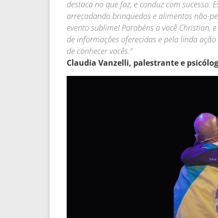
destaca no que faz, e conduz com sucesso. Est
arrecadando brinquedos e alimentos não-per
evento sublime! Parabéns a você Christian, e
de informações oferecidas e pela linda açã
de conhecer vocês.”
Claudia Vanzelli, palestrante e psicólo