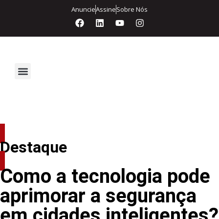
Anuncie
Assine
Sobre Nós
Segurança Eletrônica
Destaque
Como a tecnologia pode
aprimorar a segurança
em cidades inteligentes?