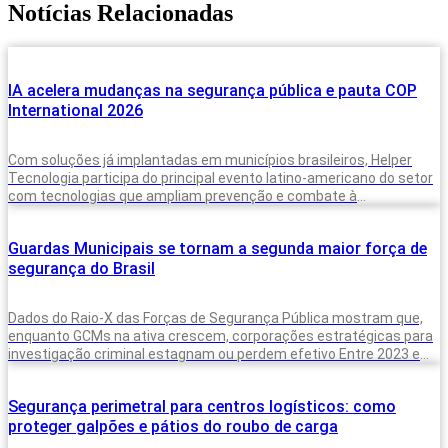
Notícias Relacionadas
IA acelera mudanças na segurança pública e pauta COP
International 2026
Com soluções já implantadas em municípios brasileiros, Helper
Tecnologia participa do principal evento latino-americano do setor
com tecnologias que ampliam prevenção e combate à
criminalidade A inteligência artificial deixou de
Guardas Municipais se tornam a segunda maior força de
segurança do Brasil
Dados do Raio-X das Forças de Segurança Pública mostram que,
enquanto GCMs na ativa crescem, corporações estratégicas para
investigação criminal estagnam ou perdem efetivo Entre 2023 e
2025, o Brasil
Segurança perimetral para centros logísticos: como
proteger galpões e pátios do roubo de carga