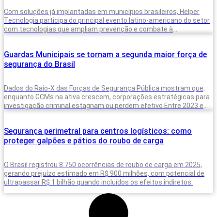
Com soluções já implantadas em municípios brasileiros, Helper
Tecnologia participa do principal evento latino-americano do setor
com tecnologias que ampliam prevenção e combate à
criminalidade A inteligência artificial deixou de
Guardas Municipais se tornam a segunda maior força de
segurança do Brasil
Dados do Raio-X das Forças de Segurança Pública mostram que,
enquanto GCMs na ativa crescem, corporações estratégicas para
investigação criminal estagnam ou perdem efetivo Entre 2023 e
2025, o Brasil
Segurança perimetral para centros logísticos: como
proteger galpões e pátios do roubo de carga
O Brasil registrou 8.750 ocorrências de roubo de carga em 2025,
gerando prejuízo estimado em R$ 900 milhões, com potencial de
ultrapassar R$ 1 bilhão quando incluídos os efeitos indiretos: