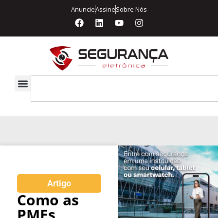
Anuncie
Assine
Sobre Nós
Artigo
Como as
PMEs