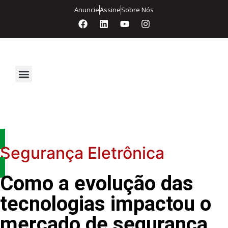
Anuncie
Assine
Sobre Nós
Segurança Eletrônica
Segurança Eletrônica
Como a evolução das
tecnologias impactou o
mercado de segurança