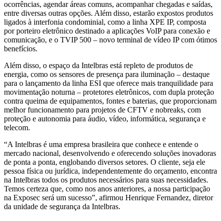
ocorrências, agendar áreas comuns, acompanhar chegadas e saídas,
entre diversas outras opções. Além disso, estarão expostos produtos
ligados à interfonia condominial, como a linha XPE IP, composta
por porteiro eletrônico destinado a aplicações VoIP para conexão e
comunicação, e o TVIP 500 – novo terminal de vídeo IP com ótimos
benefícios.
Além disso, o espaço da Intelbras está repleto de produtos de
energia, como os sensores de presença para iluminação – destaque
para o lançamento da linha ESI que oferece mais tranquilidade para
movimentação noturna – protetores eletrônicos, com dupla proteção
contra queima de equipamentos, fontes e baterias, que proporcionam
melhor funcionamento para projetos de CFTV e nobreaks, com
proteção e autonomia para áudio, vídeo, informática, segurança e
telecom.
“A Intelbras é uma empresa brasileira que conhece e entende o
mercado nacional, desenvolvendo e oferecendo soluções inovadoras
de ponta a ponta, englobando diversos setores. O cliente, seja ele
pessoa física ou jurídica, independentemente do orçamento, encontra
na Intelbras todos os produtos necessários para suas necessidades.
Temos certeza que, como nos anos anteriores, a nossa participação
na Exposec será um sucesso”, afirmou Henrique Fernandez, diretor
da unidade de segurança da Intelbras.