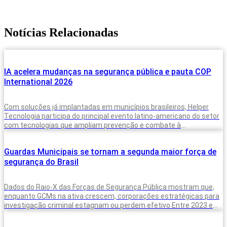
Notícias Relacionadas
IA acelera mudanças na segurança pública e pauta COP
International 2026
Com soluções já implantadas em municípios brasileiros, Helper
Tecnologia participa do principal evento latino-americano do setor
com tecnologias que ampliam prevenção e combate à
criminalidade A inteligência artificial deixou de
Guardas Municipais se tornam a segunda maior força de
segurança do Brasil
Dados do Raio-X das Forças de Segurança Pública mostram que,
enquanto GCMs na ativa crescem, corporações estratégicas para
investigação criminal estagnam ou perdem efetivo Entre 2023 e
2025, o Brasil