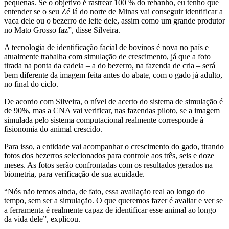
pequenas. Se o objetivo é rastrear 100 % do rebanho, eu tenho que
entender se o seu Zé lá do norte de Minas vai conseguir identificar a
vaca dele ou o bezerro de leite dele, assim como um grande produtor
no Mato Grosso faz”, disse Silveira.
A tecnologia de identificação facial de bovinos é nova no país e
atualmente trabalha com simulação de crescimento, já que a foto
tirada na ponta da cadeia – a do bezerro, na fazenda de cria – será
bem diferente da imagem feita antes do abate, com o gado já adulto,
no final do ciclo.
De acordo com Silveira, o nível de acerto do sistema de simulação é
de 90%, mas a CNA vai verificar, nas fazendas piloto, se a imagem
simulada pelo sistema computacional realmente corresponde à
fisionomia do animal crescido.
Para isso, a entidade vai acompanhar o crescimento do gado, tirando
fotos dos bezerros selecionados para controle aos três, seis e doze
meses. As fotos serão confrontadas com os resultados gerados na
biometria, para verificação de sua acuidade.
“Nós não temos ainda, de fato, essa avaliação real ao longo do
tempo, sem ser a simulação. O que queremos fazer é avaliar e ver se
a ferramenta é realmente capaz de identificar esse animal ao longo
da vida dele”, explicou.