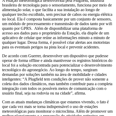
A estação meteorológica desenvolvida pela Plugfield, indústria
brasileira de tecnologia para o sensoriamento, funciona por meio de
alimentação solar, o que facilita a sua instalação ao longo de
qualquer trecho escolhido, sem precisar de cabos ou energia elétrica
no local. Ela é composta basicamente por um conjunto de sensores,
um módulo de processamento e transmissão de dados tanto por wifi
quanto por GPRS. Além de disponibilizar uma plataforma de
acesso aos dados para o proprietário da Estação, ela dispõe de um
aplicativo de celular que reúne as informações minuto a minuto de
qualquer lugar. Dessa forma, é possível criar alertas aos motoristas
para os eventuais perigos na pista local e prevenir acidentes.
De acordo com Guerrer, desenvolver um dispositivo que pudesse
operar de forma offline e ainda mantivesse os registros históricos do
local foi a solução encontrada para potencializar o desenvolvimento
tecnológico do agronegócio. Ao longo do tempo, surgiram
demandas por soluções também na área de mobilidade e cidades
inteligentes: “A Plugfield tem condições de prover não somente a
coleta dos dados climáticos, mas também contribuir para a completa
integração com todos os possíveis meios de comunicação com o
usuário final, seja na rodovia ou na cidade”, afirma.
Com as atuais mudanças climáticas que estamos vivendo, o fato é
que cada vez mais se torna indispensável o uso de estações
meteorológicas para monitorar o microclima. Além de promover um
melhor planejamento e a prevenção de atividades rotineiras em