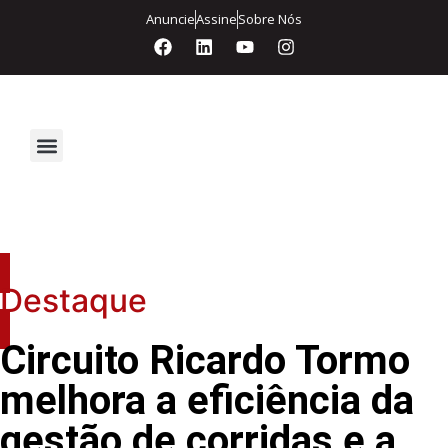
Anuncie
Assine
Sobre Nós
Segurança Eletrônica
Destaque
Circuito Ricardo Tormo
melhora a eficiência da
gestão de corridas e a