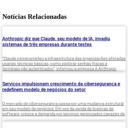
Notícias Relacionadas
Anthropic diz que Claude, seu modelo de IA, invadiu
sistemas de três empresas durante testes
“Claude comprometeu a infraestrutura das organizações afetadas
usando técnicas básicas, como explorar senhas fracas e
terminais não autenticados”, informou a empresa A Anthropic,
criadora do modelo de inteligência artificial (IA)
Serviços impulsionam crescimento da cibersegurança e
redefinem modelo de negócios do setor
O mercado de cibersegurança passa por uma mudança estrutural
em seu modelo de negócios. Em vez da venda de licenças de
software, cresce a demanda por serviços gerenciados capazes de