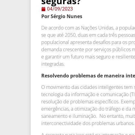
seguras?
04/09/2023
Por Sérgio Nunes
De acordo com as Nações Unidas, a populaç
se que até 2050, duas em cada três pessoa
populacional apresenta desafios para os p
demanda crescente por serviços públicos mai
e garantir um futuro mais seguro e resilien
integradas.
Resolvendo problemas de maneira inte
O movimento das cidades inteligentes tem 
tecnologia da informação e comunicação (TI
resolução de problemas específicos. Exempl
emergências, a otimização do tráfego e da 
saneamento e iluminação. No entanto, muit
interconectividade dos problemas urbanos.
A resposta para isso está na integração e n