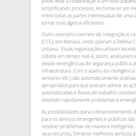
pode levar a colaboração a um novo patama
simplificando processos. Ao fornecer um me
entre todas as partes interessadas de uma 
tornar mais ágeis e eficientes.
Outro exemplo concreto de integração e c
(CCC), em Manaus, onde operam a Defesa Civ
Urbana. Essas organizações utilizam tecnol
cidade em tempo real e, assim, analisarem
desde emergências de segurança pública a
infraestrutura. Com o auxílio da inteligência
sensores etc.) são automaticamente analisa
apropriados para que possam adotar as açõe
automatizadas e fluxos de trabalho coorden
resolvam rapidamente problemas e emergê
As possibilidades para o desenvolvimento de
para os serviços emergentes e públicos são
resolver problemas de maneira inteligente,
seus recursos, fornecer melhores serviços