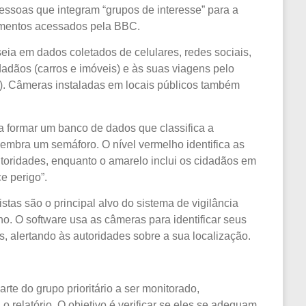
essoas que integram “grupos de interesse” para a
umentos acessados pela BBC.
eia em dados coletados de celulares, redes sociais,
dadãos (carros e imóveis) e às suas viagens pelo
s). Câmeras instaladas em locais públicos também
a formar um banco de dados que classifica a
lembra um semáforo. O nível vermelho identifica as
toridades, enquanto o amarelo inclui os cidadãos em
e perigo”.
istas são o principal alvo do sistema de vigilância
ho. O software usa as câmeras para identificar seus
s, alertando às autoridades sobre a sua localização.
rte do grupo prioritário a ser monitorado,
o relatório. O objetivo é verificar se eles se adequam