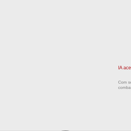
IA ac
Com so
combate