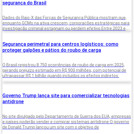
segurança do Brasil
Dados do Raio-X das Forças de Segurança Pública mostram que,
enquanto GCMs na ativa crescem, corporações estratégicas para
investigação criminal estagnam ou perdem efetivo Entre 2023 e
2025, o Brasil
Segurança perimetral para centros logísticos: como
proteger galpões e pátios do roubo de carga
O Brasil registrou 8.750 ocorrências de roubo de carga em 2025,
gerando prejuízo estimado em R$ 900 milhões, com potencial de
ultrapassar R$ 1 bilhão quando incluídos os efeitos indiretos:
Governo Trump lança site para comercializar tecnologias
antidrone
No site divulgado pelo Departamento de Guerra dos EUA, empresas
e países poderão vender e comprar sistemas antidrone O governo
de Donald Trump lançou um site com o objetivo de