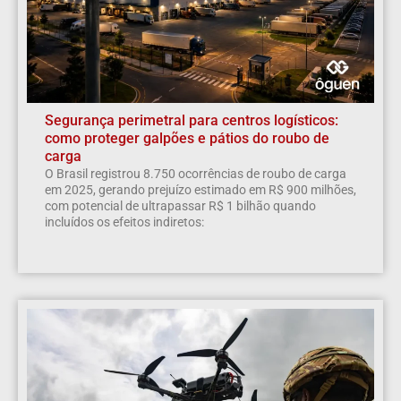
Segurança perimetral para centros logísticos:
como proteger galpões e pátios do roubo de
carga
O Brasil registrou 8.750 ocorrências de roubo de carga
em 2025, gerando prejuízo estimado em R$ 900 milhões,
com potencial de ultrapassar R$ 1 bilhão quando
incluídos os efeitos indiretos: