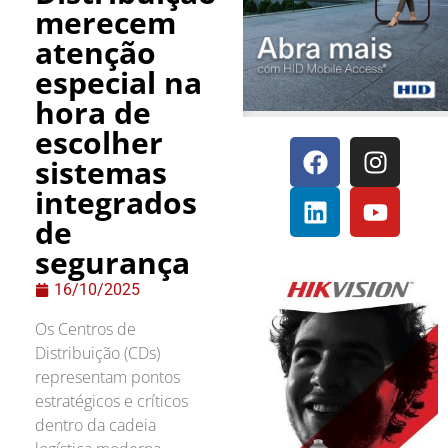
merecem
atenção
especial na
hora de
escolher
sistemas
integrados
de
segurança
16/10/2025
Os Centros de
Distribuição (CDs)
representam pontos
estratégicos e críticos
dentro da cadeia