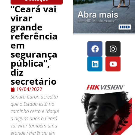
“Ceará vai
virar
grande
referência
em
segurança
pública”,
diz
secretário
19/04/2022
Sandro Caron acredita
que o Estado está no
caminho certo e “daqui
a alguns anos o Ceará
vai virar também uma
grande referência em