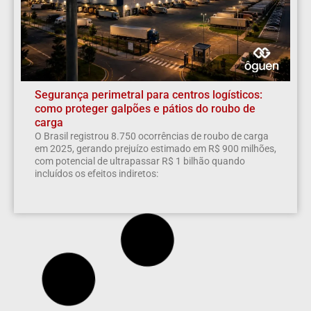
Segurança perimetral para centros logísticos:
como proteger galpões e pátios do roubo de
carga
O Brasil registrou 8.750 ocorrências de roubo de carga
em 2025, gerando prejuízo estimado em R$ 900 milhões,
com potencial de ultrapassar R$ 1 bilhão quando
incluídos os efeitos indiretos: